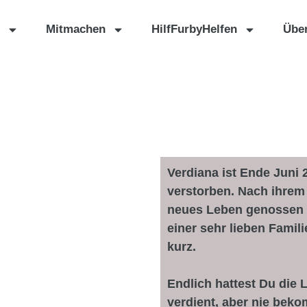
Mitmachen
HilfFurbyHelfen
Übe
Verdiana ist Ende Juni 
verstorben. Nach ihrem 
neues Leben genossen 
einer sehr lieben Famil
kurz.
Endlich hattest Du die 
verdient, aber nie beko