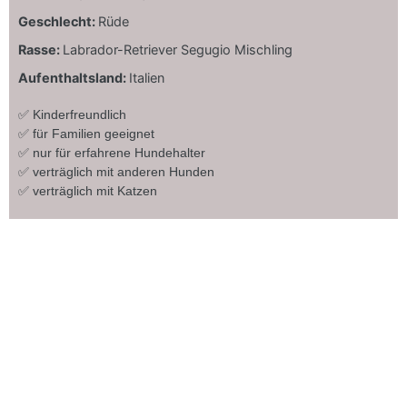
Geschlecht:
Rüde
Rasse:
Labrador-Retriever Segugio Mischling
Aufenthaltsland:
Italien
✅ Kinderfreundlich
✅ für Familien geeignet
✅ nur für erfahrene Hundehalter
✅ verträglich mit anderen Hunden
✅ verträglich mit Katzen