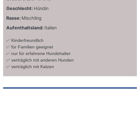
Geschlecht:
Hündin
Rasse:
Mischling
Aufenthaltsland:
Italien
✅ Kinderfreundlich
✅ für Familien geeignet
✅ nur für erfahrene Hundehalter
✅ verträglich mit anderen Hunden
✅ verträglich mit Katzen