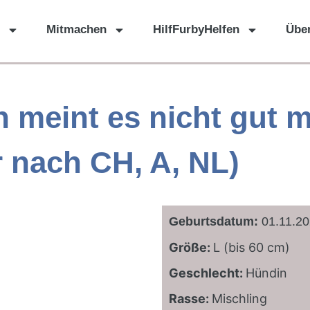
Mitmachen
HilfFurbyHelfen
Übe
 meint es nicht gut m
r nach CH, A, NL)
Geburtsdatum:
01.11.2
Größe:
L (bis 60 cm)
Geschlecht:
Hündin
Rasse:
Mischling