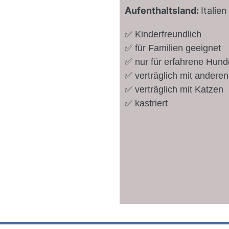
Aufenthaltsland:
Italien
✅ Kinderfreundlich
✅ für Familien geeignet
✅ nur für erfahrene Hund
✅ verträglich mit andere
✅ verträglich mit Katzen
✅ kastriert