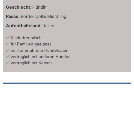
Geschlecht:
Hündin
Rasse:
Border Collie Mischling
Aufenthaltsland:
Italien
✅ Kinderfreundlich
✅ für Familien geeignet
✅ nur für erfahrene Hundehalter
✅ verträglich mit anderen Hunden
✅ verträglich mit Katzen