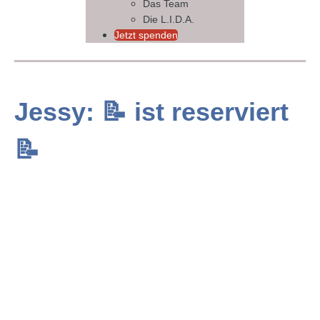
Das Team
Die L.I.D.A.
Jetzt spenden
Jessy: 📝 ist reserviert
📝