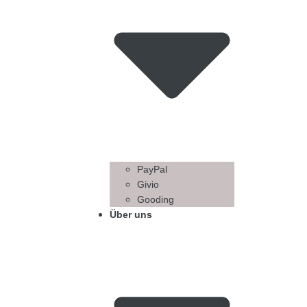
PayPal
Givio
Gooding
Über uns