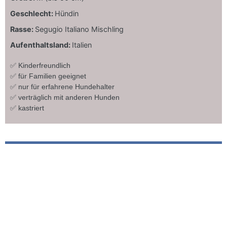
Geschlecht:
Hündin
Rasse:
Segugio Italiano Mischling
Aufenthaltsland:
Italien
✅ Kinderfreundlich
✅ für Familien geeignet
✅ nur für erfahrene Hundehalter
✅ verträglich mit anderen Hunden
✅ kastriert