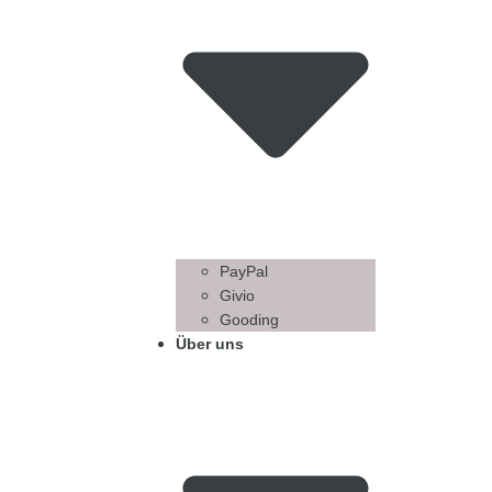
PayPal
Givio
Gooding
Über uns