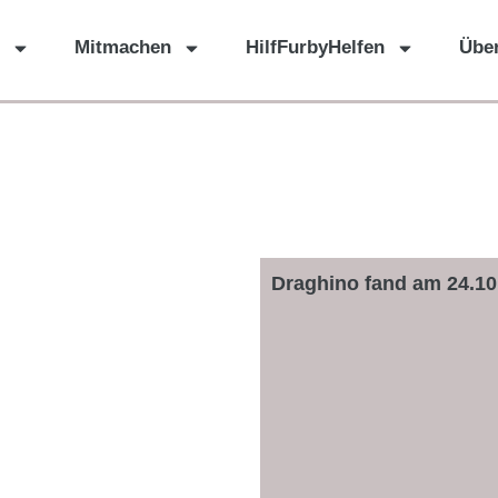
Mitmachen
HilfFurbyHelfen
Übe
Draghino fand am 24.10