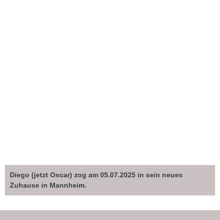
Diego (jetzt Oscar) zog am 05.07.2025 in sein neues
Zuhause in Mannheim.