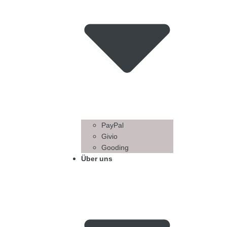
PayPal
Givio
Gooding
Über uns