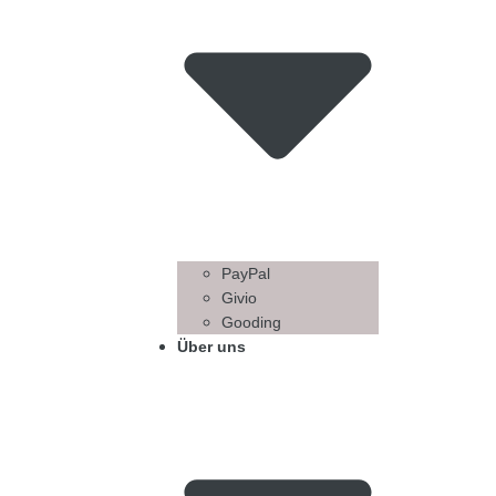
PayPal
Givio
Gooding
Über uns