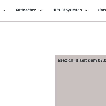
Mitmachen
HilfFurbyHelfen
Übe
Brex chillt seit dem 07