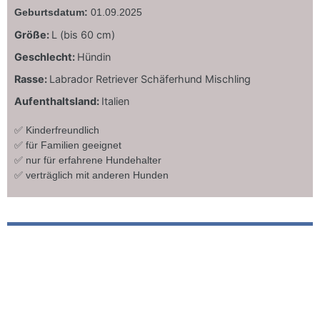
Geburtsdatum:
01.09.2025
Größe:
L (bis 60 cm)
Geschlecht:
Hündin
Rasse:
Labrador Retriever Schäferhund Mischling
Aufenthaltsland:
Italien
✅ Kinderfreundlich
✅ für Familien geeignet
✅ nur für erfahrene Hundehalter
✅ verträglich mit anderen Hunden